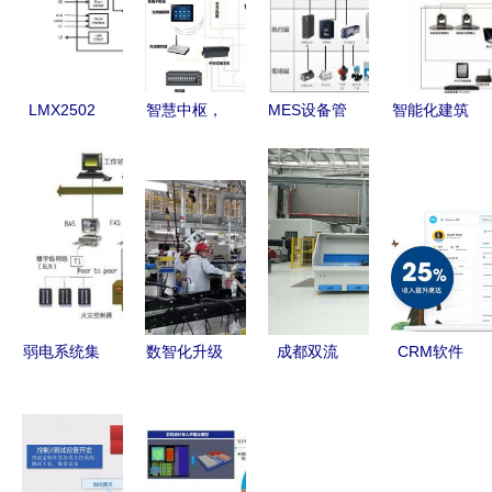
LMX2502
智慧中枢，
MES设备管
智能化建筑
集成VCO频
联动未来
理系统免费
的神经系统
率合成器系
智能展厅展
在线试用指
弱电系统集
统技术手册
馆中控系统
南 开启智
成及其系统
系统集成指
的系统集成
能制造新篇
图展示
南
之道
章
弱电系统集
数智化升级
成都双流
CRM软件
成 构建智
看东风 高
炼石航空全
推荐 这9款
能建筑的神
质量发展谱
面复工，加
系统集成利
经网络与智
新篇——系
德纳全球旗
器值得关注
慧核心
统集成赋能
舰工厂冲刺