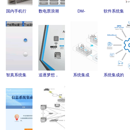
国内手机行
数电票浪潮
DM-
软件系统集
业工业机器
下，百望云
MD16X16-
成 塑造宝
人系统集成
X-Bridge构
CPU3-RPS
源业务的端
商十强盘点
建企业互联
在分布式矩
到端智能与
新桥梁
阵系统中的
转型
应用与集成
方案
智真系统集
追逐梦想，
系统集成
系统集成的
成篇 FAQ
挑战自我
打造高效协
多维度解析
视讯产品集
2021柏韵
同的数字化
成常见问题
pureaudio
生态
详解
新产品发布
会系统集成
亮点回顾