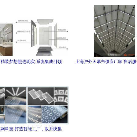
径
精装梦想照进现实 系统集成引领
上海户外天幕帘供应厂家 售后
未来
动系统集成升级
网科技 打造智能工厂，以系统集