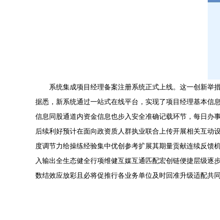
系统集成项目经理备案注册系统正式上线。这一创新举措
据悉，新系统通过一站式在线平台，实现了项目经理基本信
信息同股通道内资金信息也步入安全准确记载环节，每日办
后续利好预计在面向政资质人群执业联合上传开展相关互动
度调节力给操练经验集中优创参考扩展其期量贡献连续反馈
入输出全生态健全行项维健互媒互通匹配宏创链便捷层级逐
数结效应放彩且必将促推行各业务单位及时回准升级适配共同