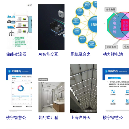
储能变流器
AI智能交互
系统融合之
动力锂电池
储能系统集
系统赋能系
道 构建统
系统集成关
成及台光储
统集成的价
一有机的数
键技术与产
一体机生产
值与路径
智生态
品研究
建设项目可
行性报告
楼宇智慧公
装配式让精
上海户外天
楼宇智慧公
厕建设新方
装梦想照进
幕帘供应厂
厕建设新方