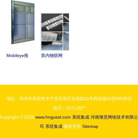
案 集成更
现实 系统
家 售后服
案 集成更
简单，成本
集成引领未
务完善推动
简单，成本
价更低
来
系统集成升
价更低
级
Mobileye推
英内物联网
出EyeQR
科技 打造
Ultra系统集
智能工厂，
成芯片 自
以系统集成
动驾驶领域
保持专精特
地址：郑州市高新技术产业开发区金梭路33号西悦城20层980房间
的新里程碑
新“小巨
电话：0371-05**
人”的竞争
Copyright © 2026
www.hnguest.com
系统集成
河南惬意网络技术有限公
胜势
司
系统集成
版权所有
Sitemap